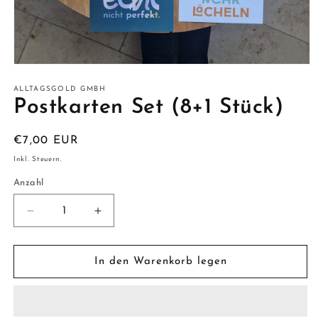
Medien
1
in
ALLTAGSGOLD GMBH
Modal
Postkarten Set (8+1 Stück)
öffnen
Normaler
€7,00 EUR
Preis
Inkl. Steuern.
Anzahl
Anzahl
Verringere
Erhöhe
die
die
Menge
Menge
für
für
In den Warenkorb legen
Postkarten
Postkarten
Set
Set
(8+1
(8+1