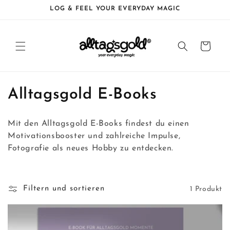
Direkt
LOG & FEEL YOUR EVERYDAY MAGIC
zum
Inhalt
Warenkorb
K
Alltagsgold E-Books
a
Mit den Alltagsgold E-Books findest du einen
t
Motivationsbooster und zahlreiche Impulse,
Fotografie als neues Hobby zu entdecken.
e
g
Filtern und sortieren
1 Produkt
o
r