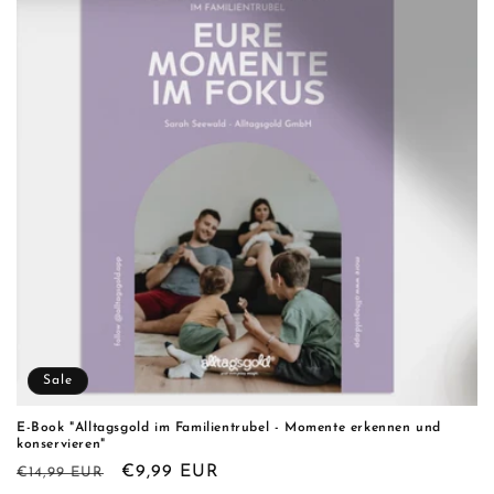
i
e
:
Sale
E-Book "Alltagsgold im Familientrubel - Momente erkennen und
konservieren"
Normaler
Verkaufspreis
€9,99 EUR
€14,99 EUR