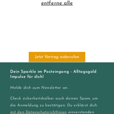
i
entferne alle
e
:
Jetzt Vertrag widerrufen
Dein Sparkle im Posteingang - Alltagsgold
Impulse für dich!
Melde dich zum Newsletter an.
Check sicherheitshalber auch deinen Spam, um
die Anmeldung zu bestätigen. Du erklärst dich
mit den Datenschutzrichtlinien
einverstanden.