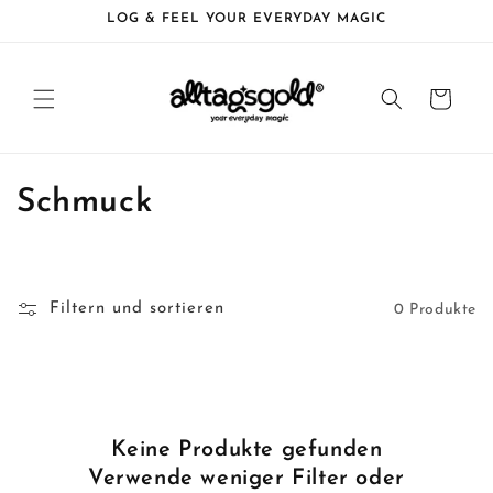
Direkt
LOG & FEEL YOUR EVERYDAY MAGIC
zum
Inhalt
Warenkorb
K
Schmuck
a
t
Filtern und sortieren
0 Produkte
e
g
o
Keine Produkte gefunden
r
Verwende weniger Filter oder